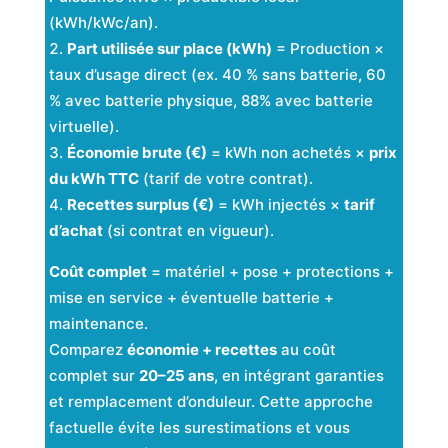
(kWh/kWc/an).
Part utilisée sur place (kWh)
= Production ×
taux d’usage direct (ex. 40 % sans batterie, 60
% avec batterie physique, 88% avec batterie
virtuelle).
Économie brute (€)
= kWh non achetés ×
prix
du kWh TTC
(tarif de votre contrat).
Recettes surplus (€)
= kWh injectés ×
tarif
d’achat
(si contrat en vigueur).
Coût complet
= matériel + pose + protections +
mise en service + éventuelle batterie +
maintenance.
Comparez
économie + recettes
au coût
complet sur
20–25 ans
, en intégrant garanties
et remplacement d’onduleur. Cette approche
factuelle évite les surestimations et vous