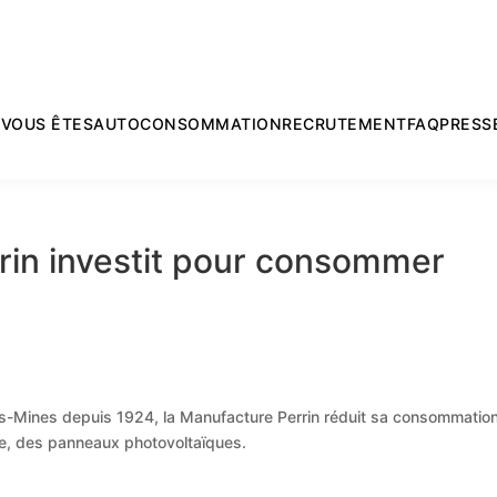
L
VOUS ÊTES
AUTOCONSOMMATION
RECRUTEMENT
FAQ
PRESS
rin investit pour consommer
es-Mines depuis 1924, la Manufacture Perrin réduit sa consommatio
ate, des panneaux photovoltaïques.