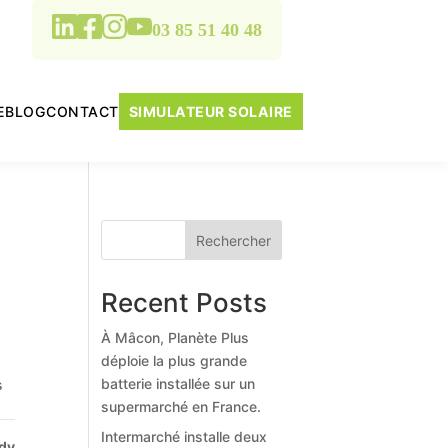
03 85 51 40 48
E
BLOG
CONTACT
SIMULATEUR SOLAIRE
Rechercher
Recent Posts
À Mâcon, Planète Plus
déploie la plus grande
batterie installée sur un
s
supermarché en France.
Intermarché installe deux
rdy