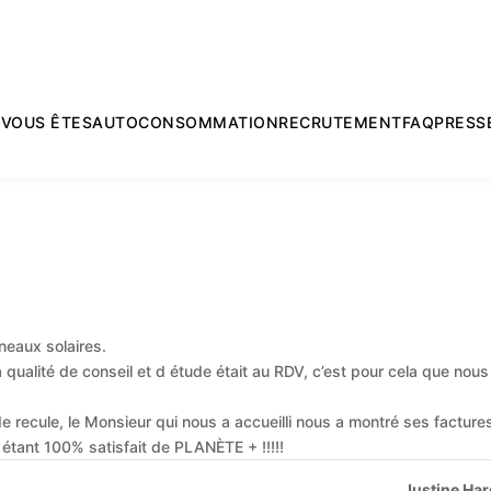
L
VOUS ÊTES
AUTOCONSOMMATION
RECRUTEMENT
FAQ
PRESS
neaux solaires.
a qualité de conseil et d étude était au RDV, c’est pour cela que nous
s de recule, le Monsieur qui nous a accueilli nous a montré ses facture
n étant 100% satisfait de PLANÈTE + !!!!!
Justine Ha